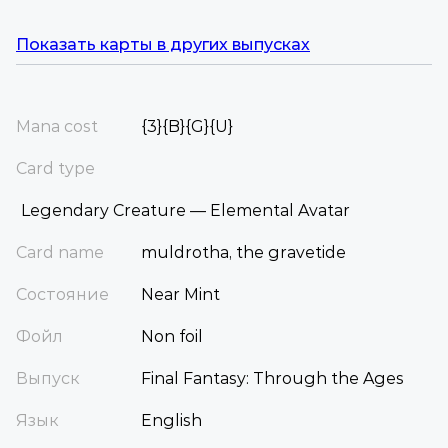
Показать карты в других выпусках
Mana cost
{3}{B}{G}{U}
Card type
Legendary Creature — Elemental Avatar
Card name
muldrotha, the gravetide
Состояние
Near Mint
Фойл
Non foil
Выпуск
Final Fantasy: Through the Ages
Язык
English