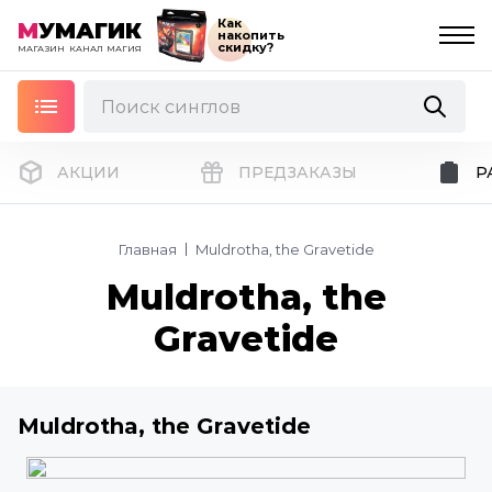
Как
М
УМАГИК
накопить
скидку?
МАГАЗИН
КАНАЛ
МАГИЯ
АКЦИИ
ПРЕДЗАКАЗЫ
Р
Главная
Muldrotha, the Gravetide
Muldrotha, the
Gravetide
Muldrotha, the Gravetide