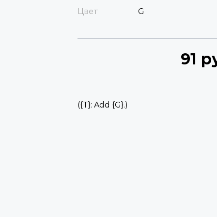
Цвет
G
91 р
({T}: Add {G}.)