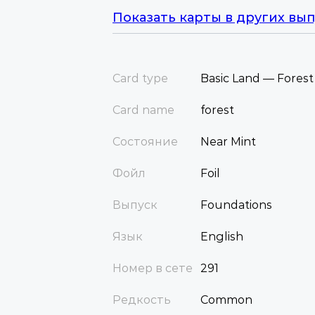
Показать карты в других вып
Card type
Basic Land — Forest
Card name
forest
Состояние
Near Mint
Фойл
Foil
Выпуск
Foundations
Язык
English
Номер в сете
291
Редкость
Common