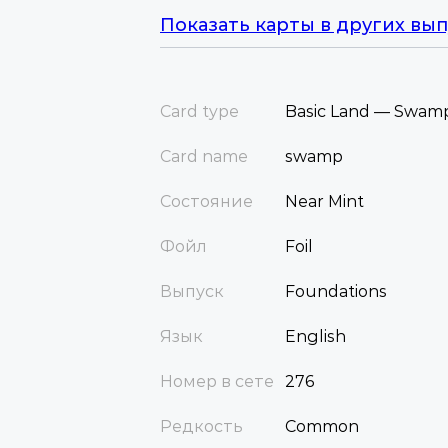
Показать карты в других вып
Card type
Basic Land — Swam
Card name
swamp
Состояние
Near Mint
Фойл
Foil
Выпуск
Foundations
Язык
English
Номер в сете
276
Редкость
Common