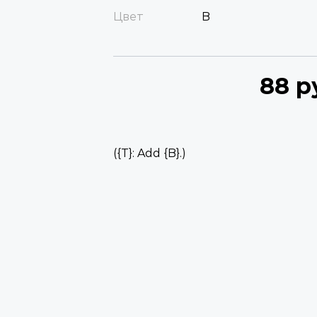
Цвет
B
88 р
({T}: Add {B}.)