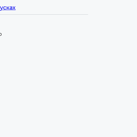
усках
p