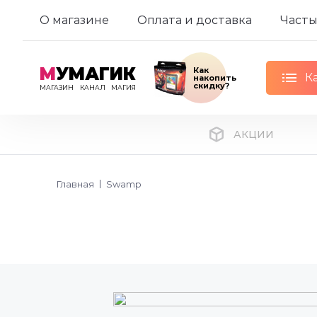
О магазине
Оплата и доставка
Часты
М
УМАГИК
Как
К
накопить
скидку?
МАГАЗИН
КАНАЛ
МАГИЯ
АКЦИИ
Главная
Swamp