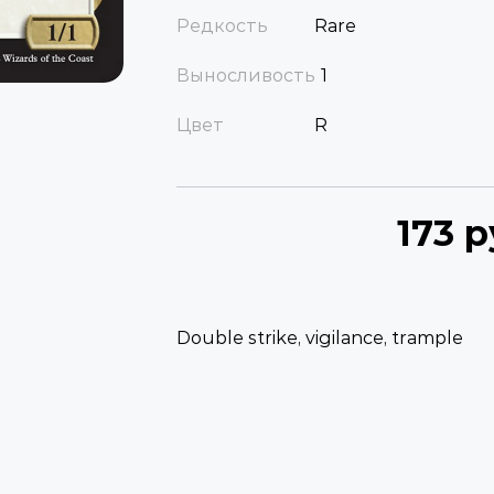
Редкость
Rare
Выносливость
1
Цвет
R
173 р
Double strike, vigilance, trample