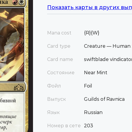
Показать карты в других вып
Mana cost
{R}{W}
Card type
Creature — Human 
Card name
swiftblade vindicato
Состояние
Near Mint
Фойл
Foil
Выпуск
Guilds of Ravnica
Язык
Russian
Номер в сете
203