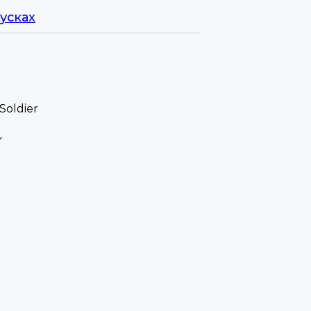
усках
Soldier
r