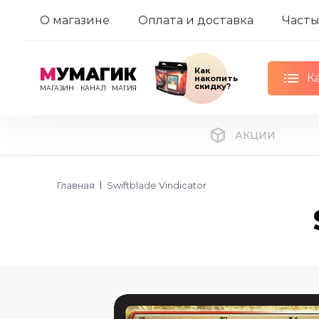
О магазине
Оплата и доставка
Часты
М
УМАГИК
Как
К
накопить
скидку?
МАГАЗИН
КАНАЛ
МАГИЯ
АКЦИИ
Главная
Swiftblade Vindicator