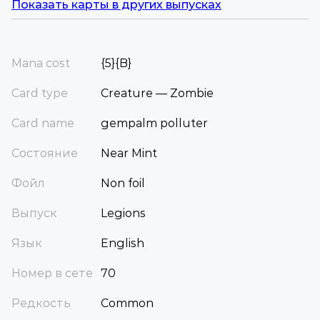
Показать карты в других выпусках
Mana cost
{5}{B}
Card type
Creature — Zombie
Card name
gempalm polluter
Состояние
Near Mint
Фойл
Non foil
Выпуск
Legions
Язык
English
Номер в сете
70
Редкость
Common