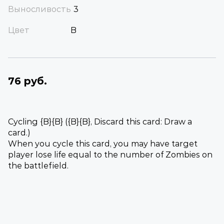
Выносливость
3
Цвет
B
76 руб.
Cycling {B}{B} ({B}{B}, Discard this card: Draw a
card.)
When you cycle this card, you may have target
player lose life equal to the number of Zombies on
the battlefield.