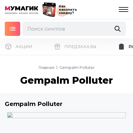
Как
М
УМАГИК
накопить
скидку?
МАГАЗИН
КАНАЛ
МАГИЯ
АКЦИИ
ПРЕДЗАКАЗЫ
Р
Главная
Gempalm Polluter
Gempalm Polluter
Gempalm Polluter