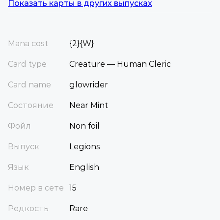
Показать карты в других выпусках
Mana cost
{2}{W}
Card type
Creature — Human Cleric
Card name
glowrider
Состояние
Near Mint
Фойл
Non foil
Выпуск
Legions
Язык
English
Номер в сете
15
Редкость
Rare