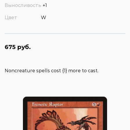
Выносливость
+1
Цвет
W
675 руб.
Noncreature spells cost {1} more to cast.