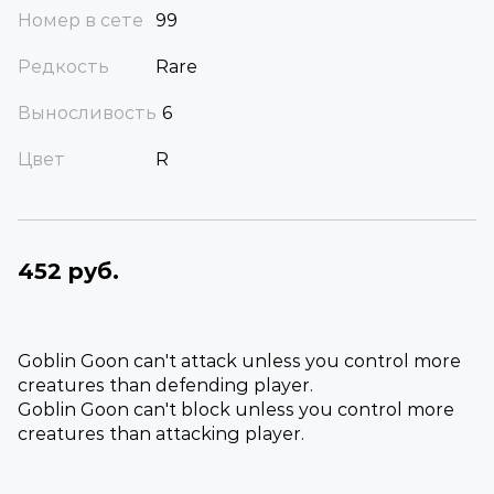
Номер в сете
99
Редкость
Rare
Выносливость
6
Цвет
R
452 руб.
Goblin Goon can't attack unless you control more
creatures than defending player.
Goblin Goon can't block unless you control more
creatures than attacking player.