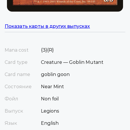
Показать карты в других выпусках
Mana cost
{3}{R}
Card type
Creature — Goblin Mutant
Card name
goblin goon
Состояние
Near Mint
Фойл
Non foil
Выпуск
Legions
Язык
English