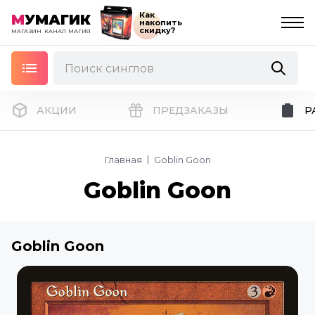
Как
М
УМАГИК
накопить
скидку?
МАГАЗИН
КАНАЛ
МАГИЯ
АКЦИИ
ПРЕДЗАКАЗЫ
Р
Главная
Goblin Goon
Goblin Goon
Goblin Goon