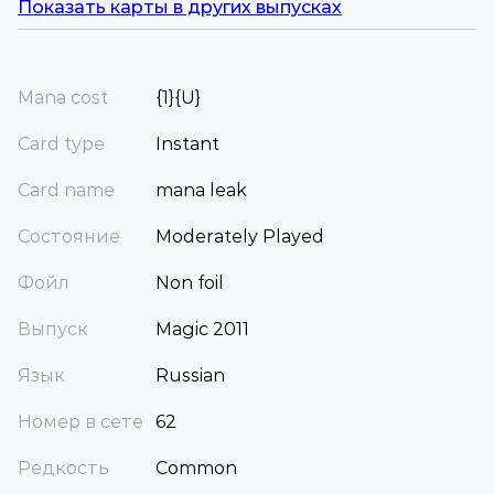
Показать карты в других выпусках
Mana cost
{1}{U}
Card type
Instant
Card name
mana leak
Состояние
Moderately Played
Фойл
Non foil
Выпуск
Magic 2011
Язык
Russian
Номер в сете
62
Редкость
Common