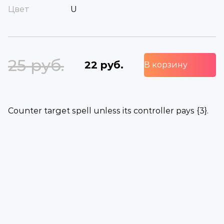
Цвет
U
25 руб.
22 руб.
В корзину
Counter target spell unless its controller pays {3}.