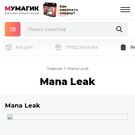
Как
М
УМАГИК
накопить
скидку?
МАГАЗИН
КАНАЛ
МАГИЯ
АКЦИИ
ПРЕДЗАКАЗЫ
Р
Главная
Mana Leak
Mana Leak
Mana Leak