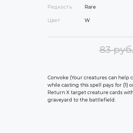
Редкость
Rare
Цвет
W
83 руб
Convoke (Your creatures can help ca
while casting this spell pays for {1} 
Return X target creature cards wit
graveyard to the battlefield.