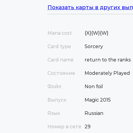
Показать карты в других вып
Mana cost
{X}{W}{W}
Card type
Sorcery
Card name
return to the ranks
Состояние
Moderately Played
Фойл
Non foil
Выпуск
Magic 2015
Язык
Russian
Номер в сете
29