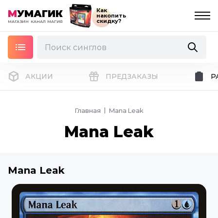
Как
М
УМАГИК
накопить
скидку?
МАГАЗИН
КАНАЛ
МАГИЯ
АКЦИИ
ПРЕДЗАКАЗЫ
Р
Главная
Mana Leak
Mana Leak
Mana Leak