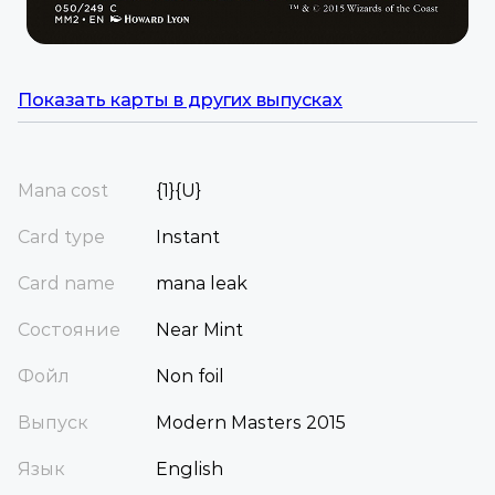
Показать карты в других выпусках
Mana cost
{1}{U}
Card type
Instant
Card name
mana leak
Состояние
Near Mint
Фойл
Non foil
Выпуск
Modern Masters 2015
Язык
English