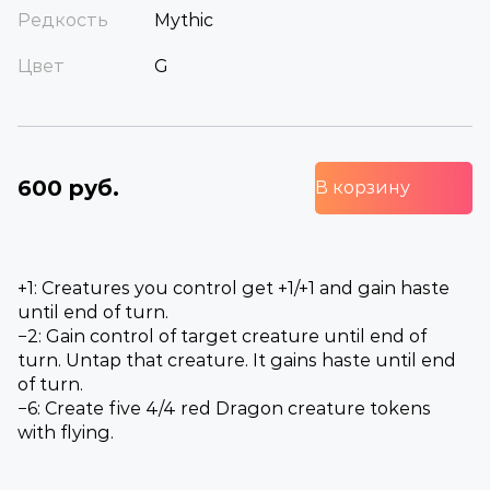
Редкость
Mythic
Цвет
G
600 руб.
В корзину
+1: Creatures you control get +1/+1 and gain haste
until end of turn.
−2: Gain control of target creature until end of
turn. Untap that creature. It gains haste until end
of turn.
−6: Create five 4/4 red Dragon creature tokens
with flying.