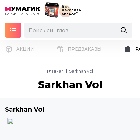
Как
М
УМАГИК
накопить
скидку?
МАГАЗИН
КАНАЛ
МАГИЯ
АКЦИИ
ПРЕДЗАКАЗЫ
Р
Главная
Sarkhan Vol
Sarkhan Vol
Sarkhan Vol