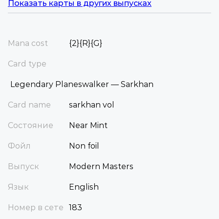
Показать карты в других выпусках
Mana cost
{2}{R}{G}
Card type
Legendary Planeswalker — Sarkhan
Card name
sarkhan vol
Состояние
Near Mint
Фойл
Non foil
Выпуск
Modern Masters
Язык
English
Номер в сете
183