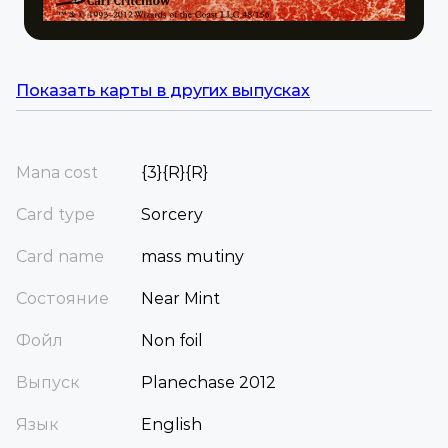
Показать карты в других выпусках
Mana cost
{3}{R}{R}
Card type
Sorcery
Card name
mass mutiny
Состояние
Near Mint
Фойл
Non foil
Выпуск
Planechase 2012
Язык
English