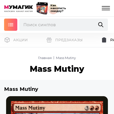
Как
М
УМАГИК
накопить
скидку?
МАГАЗИН
КАНАЛ
МАГИЯ
АКЦИИ
ПРЕДЗАКАЗЫ
Р
Главная
Mass Mutiny
Mass Mutiny
Mass Mutiny