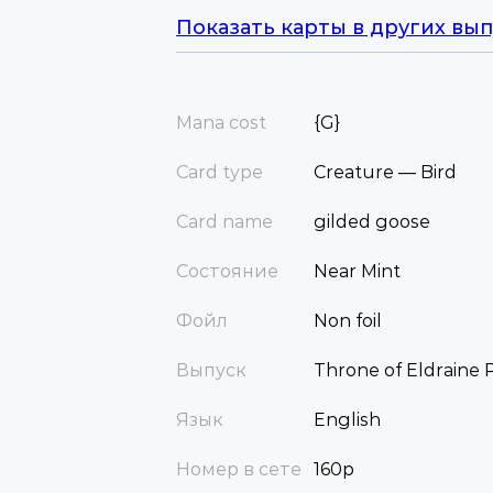
Показать карты в других вып
Mana cost
{G}
Card type
Creature — Bird
Card name
gilded goose
Состояние
Near Mint
Фойл
Non foil
Выпуск
Throne of Eldraine
Язык
English
Номер в сете
160p