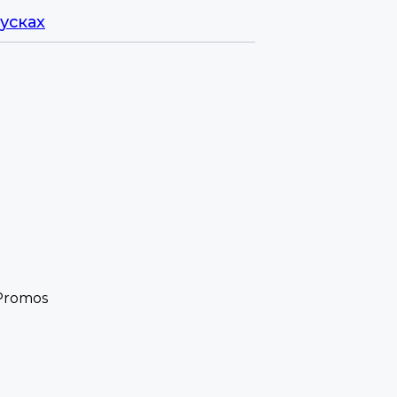
усках
 Promos