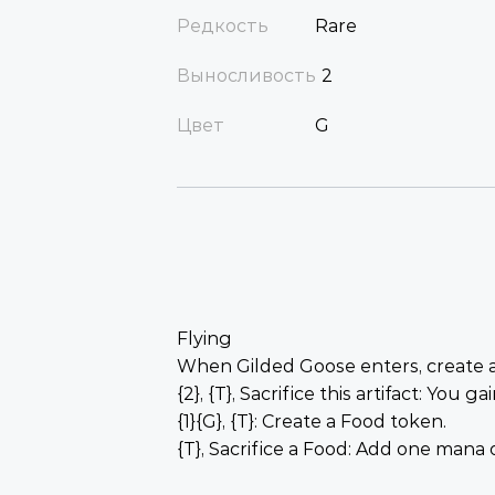
Редкость
Rare
Выносливость
2
Цвет
G
Flying
When Gilded Goose enters, create a F
{2}, {T}, Sacrifice this artifact: You gain
{1}{G}, {T}: Create a Food token.
{T}, Sacrifice a Food: Add one mana o