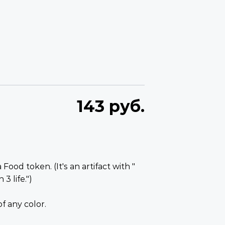
143 руб.
ood token. (It's an artifact with "
 3 life.")
f any color.