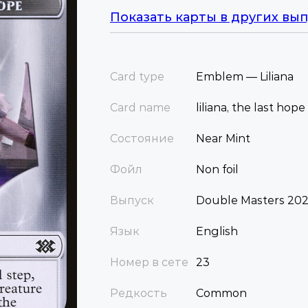
Показать карты в других вып
Card type
Emblem — Liliana
Card name
liliana, the last ho
Состояние
Near Mint
Фойл
Non foil
Выпуск
Double Masters 20
Язык
English
Номер в сете
23
Редкость
Common