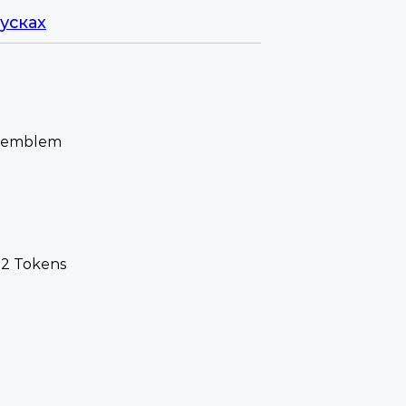
усках
pe emblem
22 Tokens