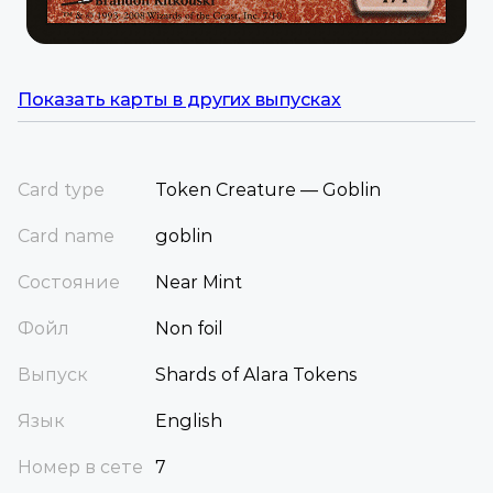
Показать карты в других выпусках
Card type
Token Creature — Goblin
Card name
goblin
Состояние
Near Mint
Фойл
Non foil
Выпуск
Shards of Alara Tokens
Язык
English
Номер в сете
7