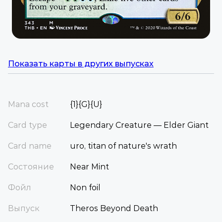
Показать карты в других выпусках
Mana cost
{1}{G}{U}
Card type
Legendary Creature — Elder Giant
Card name
uro, titan of nature's wrath
Состояние
Near Mint
Фойл
Non foil
Выпуск
Theros Beyond Death