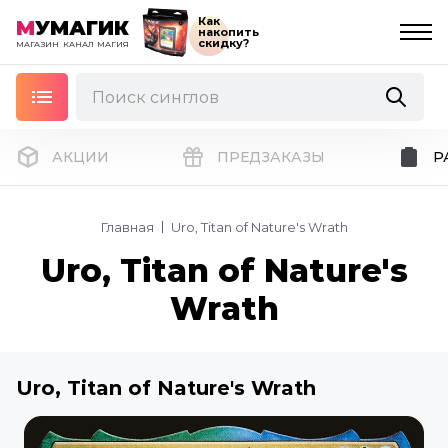
Как
М
УМАГИК
накопить
скидку?
МАГАЗИН
КАНАЛ
МАГИЯ
АКЦИИ
ПРЕДЗАКАЗЫ
Р
Главная
Uro, Titan of Nature's Wrath
Uro, Titan of Nature's
Wrath
Uro, Titan of Nature's Wrath