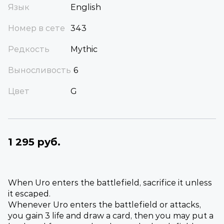
Язык
English
Номер в сете
343
Редкость
Mythic
Выносливость
6
Цвет
G
1 295 руб.
When Uro enters the battlefield, sacrifice it unless
it escaped.
Whenever Uro enters the battlefield or attacks,
you gain 3 life and draw a card, then you may put a