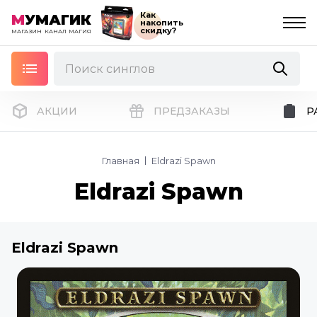
Как
М
УМАГИК
накопить
скидку?
МАГАЗИН
КАНАЛ
МАГИЯ
АКЦИИ
ПРЕДЗАКАЗЫ
Р
Главная
Eldrazi Spawn
Eldrazi Spawn
Eldrazi Spawn