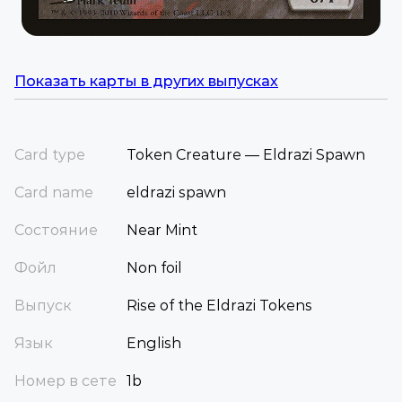
Показать карты в других выпусках
Card type
Token Creature — Eldrazi Spawn
Card name
eldrazi spawn
Состояние
Near Mint
Фойл
Non foil
Выпуск
Rise of the Eldrazi Tokens
Язык
English
Номер в сете
1b