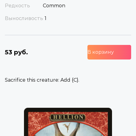
Редкость
Common
Выносливость
1
53 руб.
В корзину
Sacrifice this creature: Add {C}.