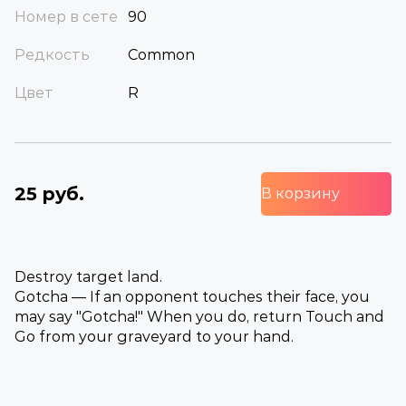
Номер в сете
90
Редкость
Common
Цвет
R
25 руб.
В корзину
Destroy target land.
Gotcha — If an opponent touches their face, you
may say "Gotcha!" When you do, return Touch and
Go from your graveyard to your hand.