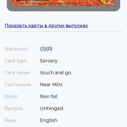
Показать карты в других выпусках
Mana cost
{3}{R}
Card type
Sorcery
Card name
touch and go
Состояние
Near Mint
Фойл
Non foil
Выпуск
Unhinged
Язык
English