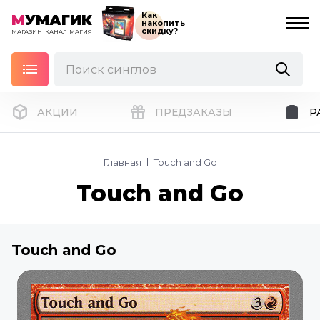
Как
М
УМАГИК
накопить
скидку?
МАГАЗИН
КАНАЛ
МАГИЯ
АКЦИИ
ПРЕДЗАКАЗЫ
Р
Главная
Touch and Go
Touch and Go
Touch and Go