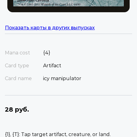
Показать карты в других выпусках
Mana cost
{4}
Card type
Artifact
Card name
icy manipulator
28 руб.
{1}, {T}: Tap target artifact, creature, or land.