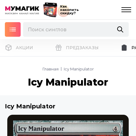
Как
М
УМАГИК
накопить
скидку?
МАГАЗИН
КАНАЛ
МАГИЯ
АКЦИИ
ПРЕДЗАКАЗЫ
Р
Главная
Icy Manipulator
Icy Manipulator
Icy Manipulator