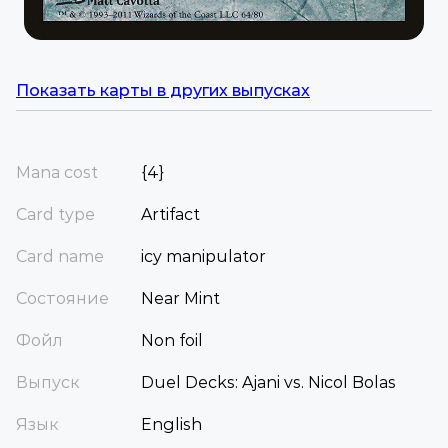
Показать карты в других выпусках
Mana cost
{4}
Card type
Artifact
Card name
icy manipulator
Состояние
Near Mint
Фойл
Non foil
Выпуск
Duel Decks: Ajani vs. Nicol Bolas
Язык
English