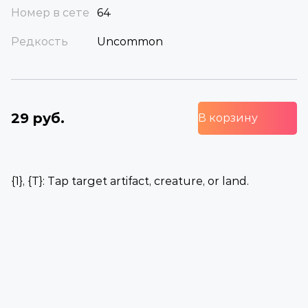
Номер в сете
64
Редкость
Uncommon
29 руб.
В корзину
{1}, {T}: Tap target artifact, creature, or land.