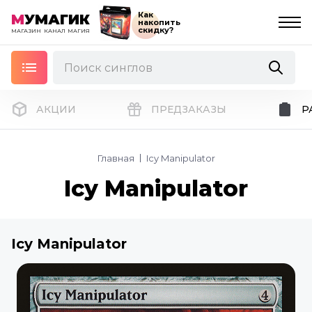
Как
М
УМАГИК
накопить
скидку?
МАГАЗИН
КАНАЛ
МАГИЯ
АКЦИИ
ПРЕДЗАКАЗЫ
Р
Главная
Icy Manipulator
Icy Manipulator
Icy Manipulator