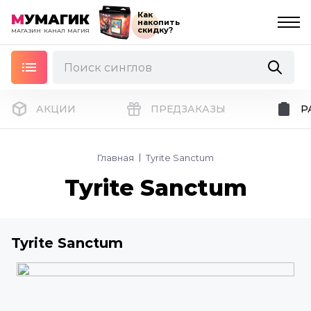
Как
М
УМАГИК
накопить
скидку?
МАГАЗИН
КАНАЛ
МАГИЯ
АКЦИИ
ПРЕДЗАКАЗЫ
Р
Главная
Tyrite Sanctum
Tyrite Sanctum
Tyrite Sanctum