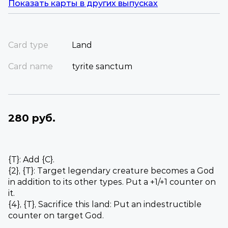
Показать карты в других выпусках
Card type
Land
Card name
tyrite sanctum
280 руб.
{T}: Add {C}.
{2}, {T}: Target legendary creature becomes a God
in addition to its other types. Put a +1/+1 counter on
it.
{4}, {T}, Sacrifice this land: Put an indestructible
counter on target God.