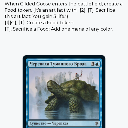
When Gilded Goose enters the battlefield, create a
Food token. (It's an artifact with "{2}, {T}, Sacrifice
this artifact: You gain 3 life.")
{1}{G}, {T}: Create a Food token.
{T}, Sacrifice a Food: Add one mana of any color.