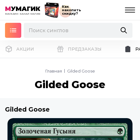
Как
М
УМАГИК
накопить
скидку?
МАГАЗИН
КАНАЛ
МАГИЯ
АКЦИИ
ПРЕДЗАКАЗЫ
Р
Главная
Gilded Goose
Gilded Goose
Gilded Goose