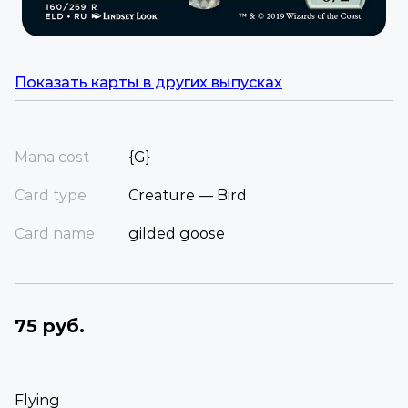
Показать карты в других выпусках
Mana cost
{G}
Card type
Creature — Bird
Card name
gilded goose
75 руб.
Flying