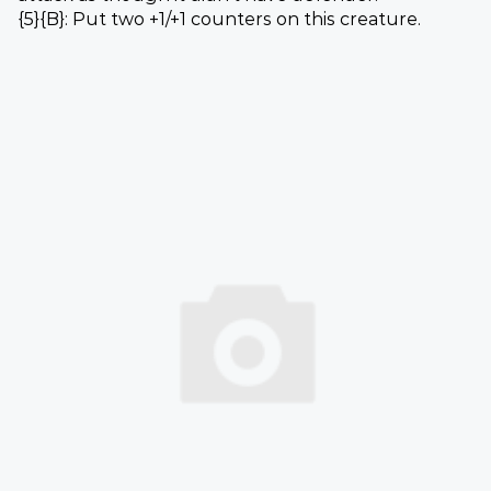
{5}{B}: Put two +1/+1 counters on this creature.