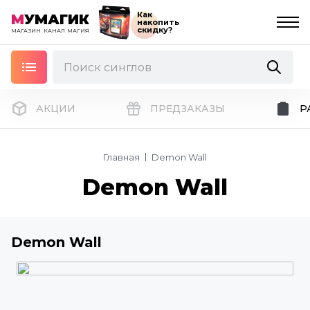
Как
М
УМАГИК
накопить
скидку?
МАГАЗИН
КАНАЛ
МАГИЯ
АКЦИИ
ПРЕДЗАКАЗЫ
Р
Главная
Demon Wall
Demon Wall
Demon Wall