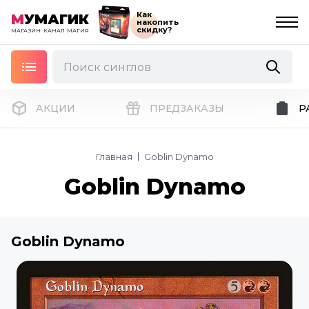
Как
М
УМАГИК
накопить
скидку?
МАГАЗИН
КАНАЛ
МАГИЯ
АКЦИИ
ПРЕДЗАКАЗЫ
Р
Главная
Goblin Dynamo
Goblin Dynamo
Goblin Dynamo