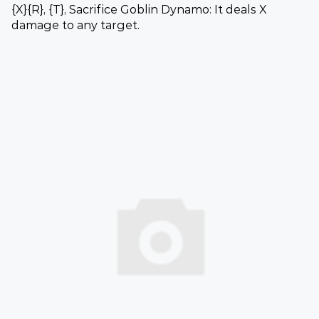
{X}{R}, {T}, Sacrifice Goblin Dynamo: It deals X
damage to any target.