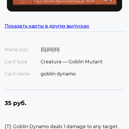
Показать карты в других выпусках
Mana cost
{5}{R}{R}
Card type
Creature — Goblin Mutant
Card name
goblin dynamo
35 руб.
{T}: Goblin Dynamo deals 1 damage to any target.