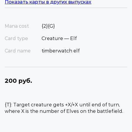
Показать карты в других выпусках
Mana cost
{2}{G}
Card type
Creature — Elf
Card name
timberwatch elf
200 руб.
{T}: Target creature gets +X/+X until end of turn,
where X is the number of Elves on the battlefield.