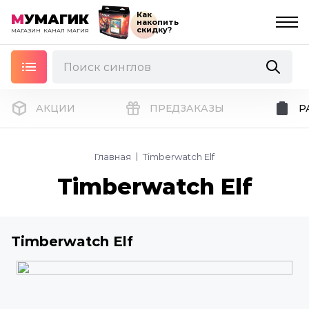
Как
М
УМАГИК
накопить
скидку?
МАГАЗИН
КАНАЛ
МАГИЯ
АКЦИИ
ПРЕДЗАКАЗЫ
Р
Главная
Timberwatch Elf
Timberwatch Elf
Timberwatch Elf