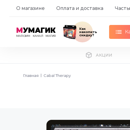
О магазине
Оплата и доставка
Часты
М
УМАГИК
Как
К
накопить
скидку?
МАГАЗИН
КАНАЛ
МАГИЯ
АКЦИИ
Главная
Cabal Therapy