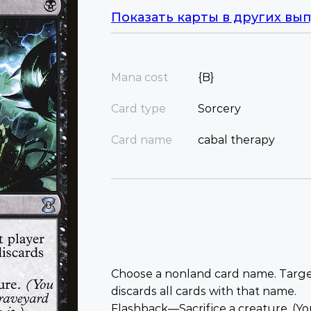
Показать карты в других вып
Mana cost
{B}
Card type
Sorcery
Card name
cabal therapy
Choose a nonland card name. Target
discards all cards with that name.
Flashback—Sacrifice a creature. (Yo