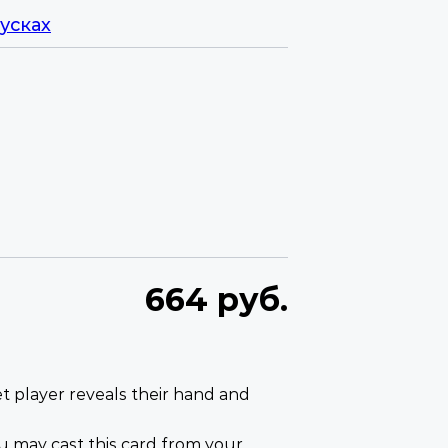
усках
664 руб.
 player reveals their hand and
u may cast this card from your