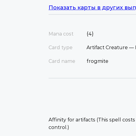
Показать карты в других вып
Mana cost
{4}
Card type
Artifact Creature —
Card name
frogmite
Affinity for artifacts (This spell costs
control.)