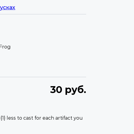
усках
 Frog
30 руб.
 {1} less to cast for each artifact you