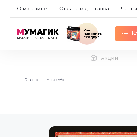
О магазине
Оплата и доставка
Часты
М
УМАГИК
Как
К
накопить
скидку?
МАГАЗИН
КАНАЛ
МАГИЯ
АКЦИИ
Главная
Incite War