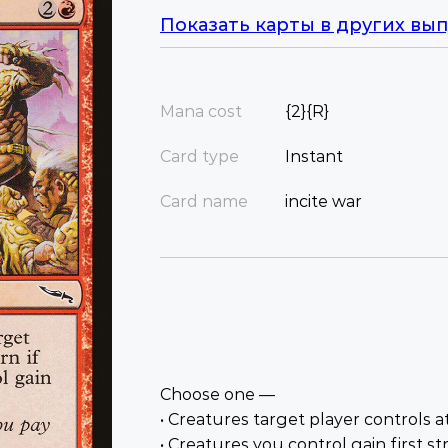
Показать карты в других вып
Mana cost
{2}{R}
Card type
Instant
Card name
incite war
Choose one —
• Creatures target player controls at
• Creatures you control gain first str