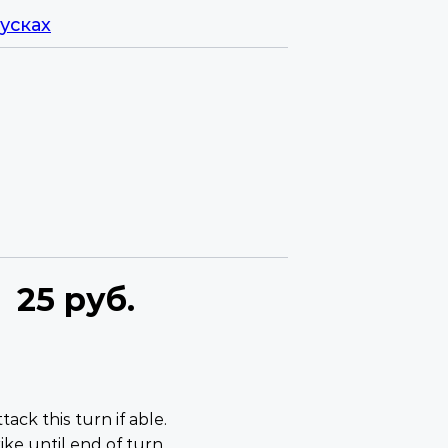
усках
25 руб.
tack this turn if able.
ike until end of turn.