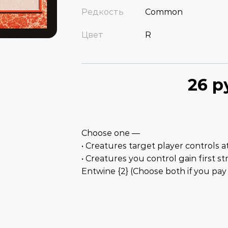
Редкость
Common
Цвет
R
26 р
Choose one —
• Creatures target player controls at
• Creatures you control gain first str
Entwine {2} (Choose both if you pay