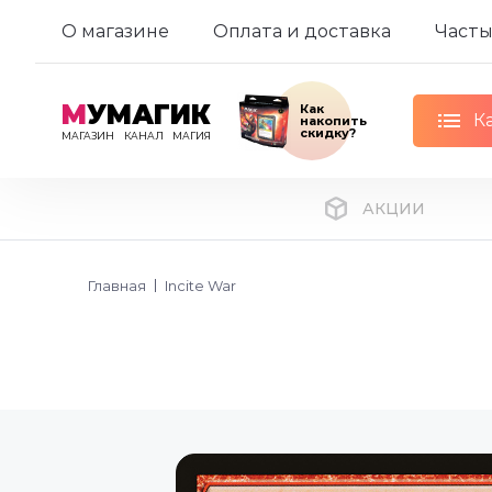
О магазине
Оплата и доставка
Часты
М
УМАГИК
Как
К
накопить
скидку?
МАГАЗИН
КАНАЛ
МАГИЯ
АКЦИИ
Главная
Incite War