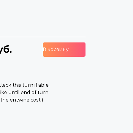
уб.
В корзину
tack this turn if able.
ike until end of turn.
 the entwine cost.)