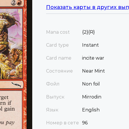
Показать карты в других вып
Mana cost
{2}{R}
Card type
Instant
Card name
incite war
Состояние
Near Mint
Фойл
Non foil
Выпуск
Mirrodin
Язык
English
Номер в сете
96