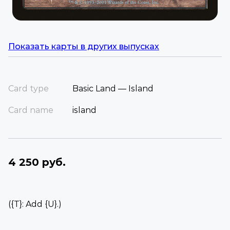
Показать карты в других выпусках
Card type
Basic Land — Island
Card name
island
4 250 руб.
({T}: Add {U}.)