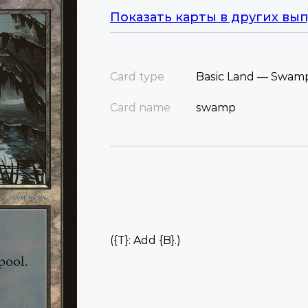
Показать карты в других вып
Card type
Basic Land — Swam
Card name
swamp
({T}: Add {B}.)