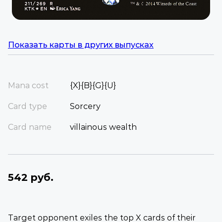
Показать карты в других выпусках
Mana cost
{X}{B}{G}{U}
Card type
Sorcery
Card name
villainous wealth
542 руб.
Target opponent exiles the top X cards of their