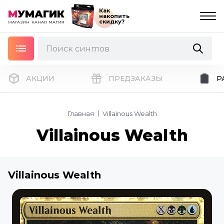
Как
М
УМАГИК
накопить
скидку?
МАГАЗИН
КАНАЛ
МАГИЯ
АКЦИИ
ПРЕДЗАКАЗЫ
Р
Главная
Villainous Wealth
Villainous Wealth
Villainous Wealth