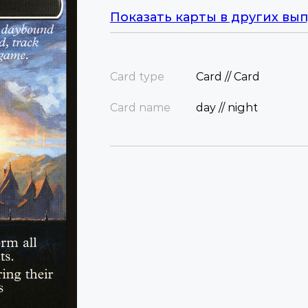
Показать карты в других вып
Card type
Card // Card
Card name
day // night