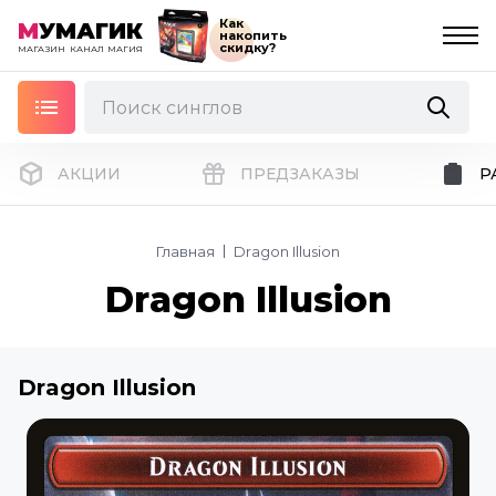
Как
М
УМАГИК
накопить
скидку?
МАГАЗИН
КАНАЛ
МАГИЯ
АКЦИИ
ПРЕДЗАКАЗЫ
Р
Главная
Dragon Illusion
Dragon Illusion
Dragon Illusion